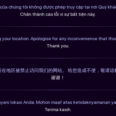
của chúng tôi không được phép truy cập tại nơi Quý khác
Chân thành cáo lỗi vì sự bất tiện này.
 your location. Apologise for any inconvenience that th
Thank you.
所在地区被禁止访问我们的网站。 给您造成不便，敬请谅
谢谢！
ayani lokasi Anda. Mohon maaf atas ketidaknyamanan y
Terima kasih.