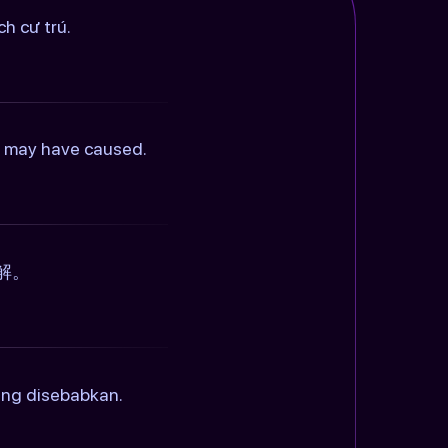
h cư trú.
is may have caused.
解。
ang disebabkan.