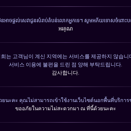
ុំមិនអាចផ្តល់សេវាជូនសំរាប់តំបន់លោកអ្នកទេ។ សូមអភ័យទោសចំពោះបញ
អរគុណ
희는 고객님이 계신 지역에는 서비스를 제공하지 않습니
서비스 이용에 불편을 드린 점 양해 부탁드립니다.
감사합니다.
วยนะคะ คุณไม่สามารถเข้าใช้งานเว็บไซต์นอกพื้นที่บริการ
ขออภัยในความไม่สะดวกมา ณ ที่นี้ด้วยนะคะ