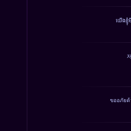
យើងខ្ញ
저
ขออภัยด้