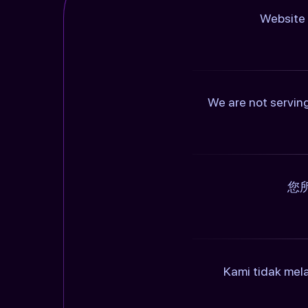
Website 
We are not serving
您
Kami tidak mel