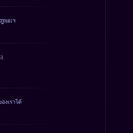
្ហានេះ។
다.
ของเราได้