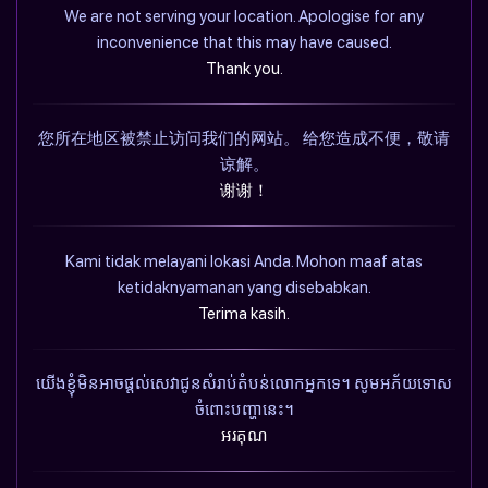
We are not serving your location. Apologise for any
inconvenience that this may have caused.
Thank you.
您所在地区被禁止访问我们的网站。 给您造成不便，敬请
谅解。
谢谢！
Kami tidak melayani lokasi Anda. Mohon maaf atas
ketidaknyamanan yang disebabkan.
Terima kasih.
យើងខ្ញុំមិនអាចផ្តល់សេវាជូនសំរាប់តំបន់លោកអ្នកទេ។ សូមអភ័យទោស
ចំពោះបញ្ហានេះ។
អរគុណ