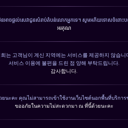
ុំមិនអាចផ្តល់សេវាជូនសំរាប់តំបន់លោកអ្នកទេ។ សូមអភ័យទោសចំពោះបញ
អរគុណ
희는 고객님이 계신 지역에는 서비스를 제공하지 않습니
서비스 이용에 불편을 드린 점 양해 부탁드립니다.
감사합니다.
วยนะคะ คุณไม่สามารถเข้าใช้งานเว็บไซต์นอกพื้นที่บริการ
ขออภัยในความไม่สะดวกมา ณ ที่นี้ด้วยนะคะ