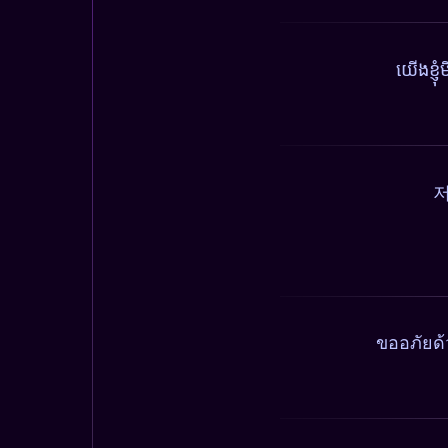
យើងខ្ញ
저
ขออภัยด้