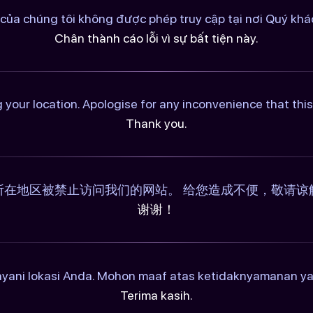
của chúng tôi không được phép truy cập tại nơi Quý khác
Chân thành cáo lỗi vì sự bất tiện này.
 your location. Apologise for any inconvenience that th
Thank you.
所在地区被禁止访问我们的网站。 给您造成不便，敬请谅
谢谢！
ayani lokasi Anda. Mohon maaf atas ketidaknyamanan y
Terima kasih.