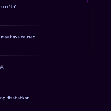
h cư trú.
is may have caused.
解。
ang disebabkan.