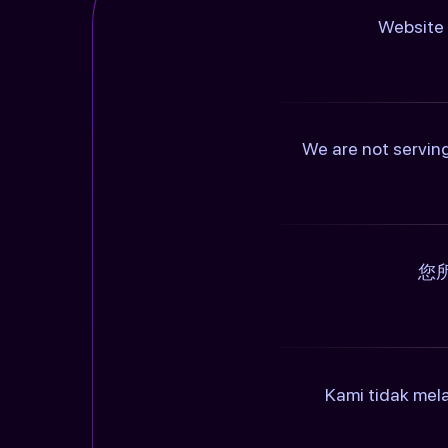
Website 
We are not serving
您
Kami tidak mel