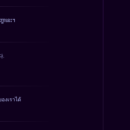
្ហានេះ។
다.
ของเราได้